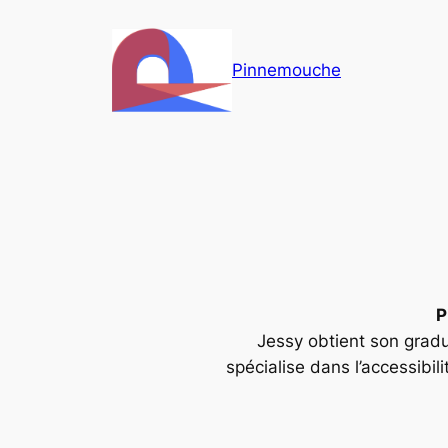
Aller
au
Pinnemouche
contenu
P
Jessy obtient son gradu
spécialise dans l’accessibili